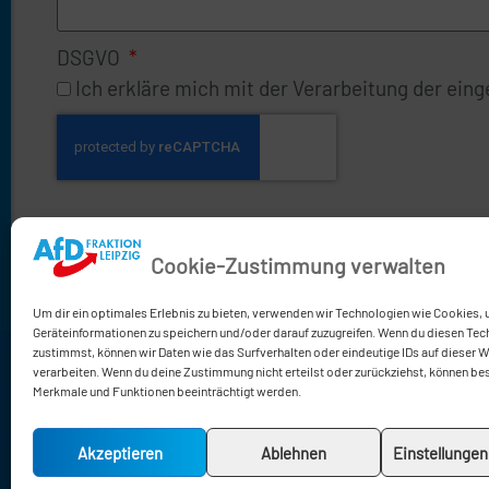
DSGVO
Ich erkläre mich mit der Verarbeitung der ei
Cookie-Zustimmung verwalten
Um dir ein optimales Erlebnis zu bieten, verwenden wir Technologien wie Cookies,
Geräteinformationen zu speichern und/oder darauf zuzugreifen. Wenn du diesen Tec
zustimmst, können wir Daten wie das Surfverhalten oder eindeutige IDs auf dieser 
verarbeiten. Wenn du deine Zustimmung nicht erteilst oder zurückziehst, können b
0341 / 
Merkmale und Funktionen beeinträchtigt werden.
0341 / 
afd-fra
Akzeptieren
Ablehnen
Einstellunge