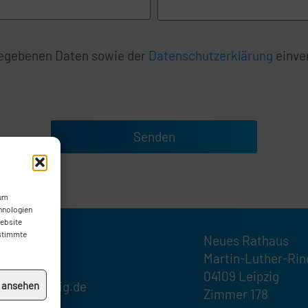
ngegebenen Daten sowie der
Datenschutzerklärung
einve
Senden
 um
hnologien
Website
estimmte
Neues Rathaus
1232189
Martin-Luther-Rin
1232185
04109 Leipzig
ktion@leipzig.de
n ansehen
Zimmer 178