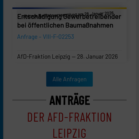
Anfrage zur Ratsversammlung am 28. Januar 2026
Entschädigung Gewerbetreibender
bei öffentlichen Baumaßnahmen
Anfrage – VIII-F-02253
AfD-Fraktion Leipzig
28. Januar 2026
AfD-Fraktion Leipzig
—
28. Januar 2026
Alle Anfragen
ANTRÄGE
DER AFD-FRAKTION
LEIPZIG