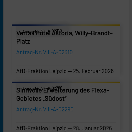
Antrag-Nr. VIII-A-02310
Verfall Hotel Astoria, Willy-Brandt-
Platz
Antrag-Nr. VIII-A-02310
AfD-Fraktion Leipzig
25. Februar 2026
AfD-Fraktion Leipzig
—
25. Februar 2026
Antrag-Nr. VIII-A-02290
Sinnvolle Erweiterung des Flexa-
Gebietes „Südost“
Antrag-Nr. VIII-A-02290
AfD-Fraktion Leipzig
28. Januar 2026
AfD-Fraktion Leipzig
—
28. Januar 2026