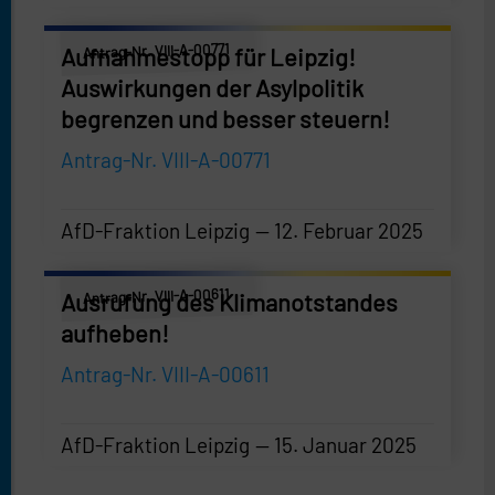
Antrag-Nr. VIII-A-00771
Aufnahmestopp für Leipzig!
Auswirkungen der Asylpolitik
begrenzen und besser steuern!
Antrag-Nr. VIII-A-00771
AfD-Fraktion Leipzig
12. Februar 2025
AfD-Fraktion Leipzig
—
12. Februar 2025
Antrag-Nr. VIII-A-00611
Ausrufung des Klimanotstandes
aufheben!
Antrag-Nr. VIII-A-00611
AfD-Fraktion Leipzig
15. Januar 2025
AfD-Fraktion Leipzig
—
15. Januar 2025