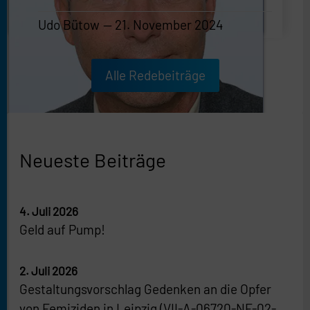
Udo Bütow
21. November 2024
Udo Bütow
—
21. November 2024
Alle Redebeiträge
Neueste Beiträge
4. Juli 2026
Geld auf Pump!
2. Juli 2026
Gestaltungsvorschlag Gedenken an die Opfer
von Femiziden in Leipzig (VII-A-06720-NF-02-