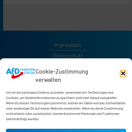
Impressum
Datenschutz
Kontakt
Cookie-Zustimmung
verwalten
0341 / 1232189
0341 / 1232185
Um dir ein optimales Erlebnis zu bieten, verwenden wir Technologien wie
afd-fraktion@leipzig.de
Cookies, um Geräteinformationen zu speichern und/oder darauf zuzugreifen.
Wenn du diesen Technologien zustimmst, können wir Daten wie das Surfverhalten
oder eindeutige IDs auf dieser Website verarbeiten. Wenn du deine Zustimmung
nicht erteilst oder zurückziehst, können bestimmte Merkmale und Funktionen
Neues Rathaus
beeinträchtigt werden.
Martin-Luther-Ring 4-6