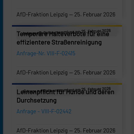
AfD-Fraktion Leipzig
25. Februar 2026
AfD-Fraktion Leipzig
—
25. Februar 2026
Anfrage zur Ratsversammlung am 25. Februar 2026
Temporäre Halteverbote für eine
effizientere Straßenreinigung
Anfrage-Nr. VIII-F-02415
AfD-Fraktion Leipzig
25. Februar 2026
AfD-Fraktion Leipzig
—
25. Februar 2026
Anfrage zur Ratsversammlung am 25. Februar 2026
Leinenpflicht für Hunde und deren
Durchsetzung
Anfrage – VIII-F-02442
AfD-Fraktion Leipzig
25. Februar 2026
AfD-Fraktion Leipzig
—
25. Februar 2026