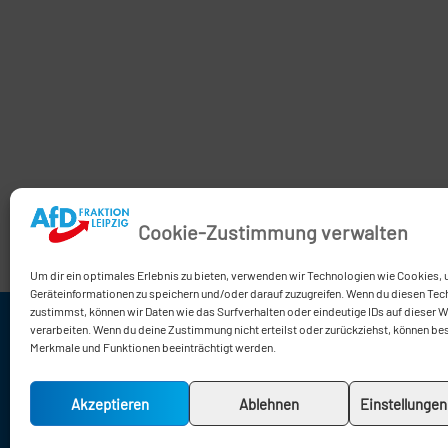
Cookie-Zustimmung verwalten
Um dir ein optimales Erlebnis zu bieten, verwenden wir Technologien wie Cookies,
Geräteinformationen zu speichern und/oder darauf zuzugreifen. Wenn du diesen Tec
zustimmst, können wir Daten wie das Surfverhalten oder eindeutige IDs auf dieser 
verarbeiten. Wenn du deine Zustimmung nicht erteilst oder zurückziehst, können b
0341 / 
Merkmale und Funktionen beeinträchtigt werden.
0341 / 
afd-fra
Akzeptieren
Ablehnen
Einstellunge