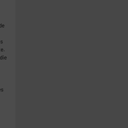
de
es
e.
die
e
es