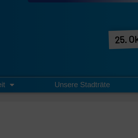
25. O
it
Unsere Stadträte