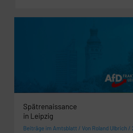
Spätrenaissance
in
Leipzig
Spätrenaissance
in Leipzig
Beiträge im Amtsblatt
/ Von
Roland Ulbrich
/