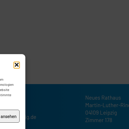
 um
hnologien
Website
estimmte
Neues Rathaus
1232189
Martin-Luther-Rin
1232185
04109 Leipzig
ktion@leipzig.de
n ansehen
Zimmer 178