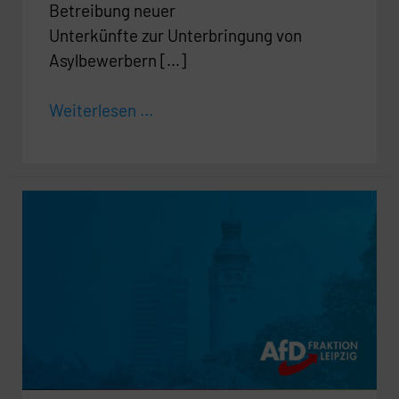
Betreibung neuer
Unterkünfte zur Unterbringung von
Asylbewerbern […]
Weiterlesen ...
Sachstand:
Bewerbung
für
eine
Internationale
Bauausstellung
(IBA),
Bundesgartenschau