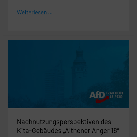
Weiterlesen ...
Nachnutzungsperspektiven
des
Kita-
Gebäudes
„Althener
Anger
18“
frühzeitig
klären
Nachnutzungsperspektiven des
Kita-Gebäudes „Althener Anger 18“