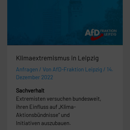
Leipzig
Klimaextremismus in Leipzig
Anfragen
/ Von
AfD-Fraktion Leipzig
/
14.
Dezember 2022
Sachverhalt
Extremisten versuchen bundesweit,
ihren Einfluss auf „Klima-
Aktionsbündnisse“ und
Initiativen auszubauen.