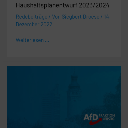
Haushaltsplanentwurf 2023/2024
Redebeiträge
/ Von
Siegbert Droese
/
14.
Dezember 2022
Weiterlesen ...
Zeitgeist
contra
Tradition!