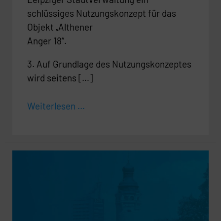
schlüssiges Nutzungskonzept für das
Objekt „Althener
Anger 18“.
3. Auf Grundlage des Nutzungskonzeptes
wird seitens […]
Weiterlesen ...
Öffnung
des
Liviaplatzes
für
den