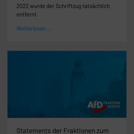
2022 wurde der Schriftzug tatsächlich
entfernt.
Weiterlesen ...
Statements
der
Fraktionen
zum
Haushaltsplanentwurf
2023/2024
Statements der Fraktionen zum