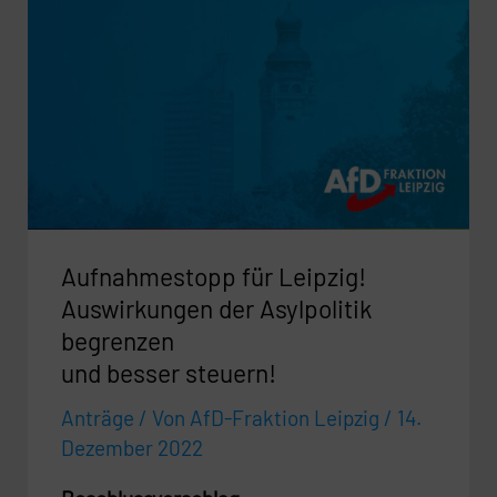
für
Leipzig!
Auswirkungen
der
Asylpolitik
begrenzen
und
besser
Aufnahmestopp für Leipzig!
steuern!
Auswirkungen der Asylpolitik
begrenzen
und besser steuern!
Anträge
/ Von
AfD-Fraktion Leipzig
/
14.
Dezember 2022