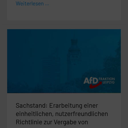
Weiterlesen ...
Sachstand:
Erarbeitung
einer
einheitlichen,
nutzerfreundlichen
Richtlinie
zur
Vergabe
von
Sachstand: Erarbeitung einer
Brauchtumsmitteln
in
einheitlichen, nutzerfreundlichen
den
Richtlinie zur Vergabe von