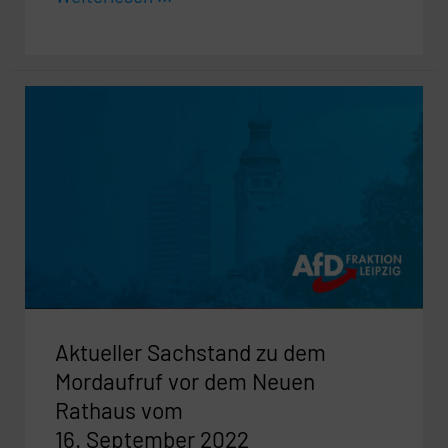
Aktueller
Sachstand
zu
dem
Mordaufruf
vor
dem
Neuen
Rathaus
Aktueller Sachstand zu dem
vom
16.
Mordaufruf vor dem Neuen
September
Rathaus vom
2022
16. September 2022