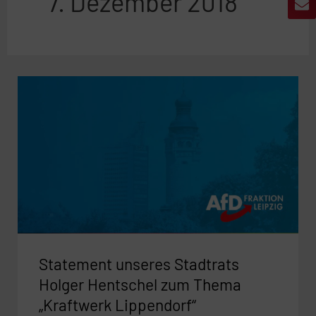
7. Dezember 2018
Statement
unseres
Stadtrats
Holger
Hentschel
zum
Thema
„Kraftwerk
Lippendorf“
Statement unseres Stadtrats
Holger Hentschel zum Thema
„Kraftwerk Lippendorf“