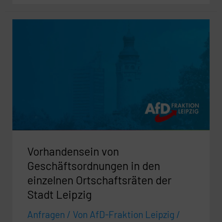
Vorhandensein
von
Geschäftsordnungen
in
den
einzelnen
Ortschaftsräten
der
Stadt
Vorhandensein von
Leipzig
Geschäftsordnungen in den
einzelnen Ortschaftsräten der
Stadt Leipzig
Anfragen
/ Von
AfD-Fraktion Leipzig
/