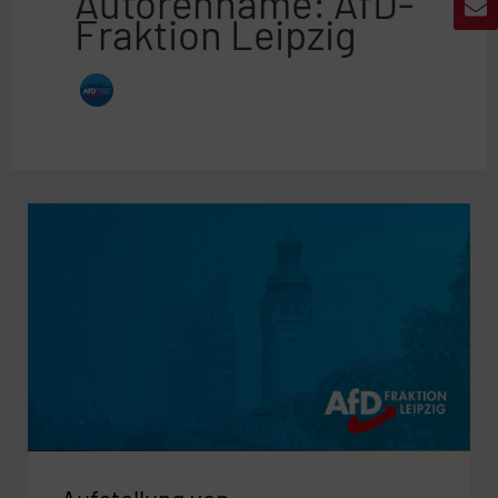
Autorenname: AfD-
Fraktion Leipzig
Aufstellung
von
Schneefangzäunen