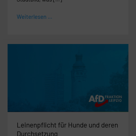
Weiterlesen ...
Leinenpflicht
für
Hunde
und
deren
Durchsetzung
Leinenpflicht für Hunde und deren
Durchsetzung