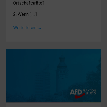
Ortschaftsräte?
2. Wenn […]
Weiterlesen ...
Arbeitsweise
der
Friedensrichter
in
Leipzig