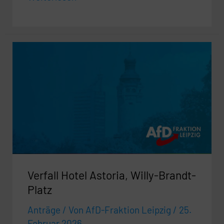
Verfall
Hotel
Astoria,
Willy-
Brandt-
Platz
Verfall Hotel Astoria, Willy-Brandt-
Platz
Anträge
/ Von
AfD-Fraktion Leipzig
/
25.
Februar 2026