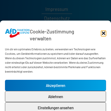
Impressum
Datenschutz
Kontakt
Cookie-Zustimmung
verwalten
0341 / 1232189
0341 / 1232185
Um dir ein optimales Erlebnis zu bieten, verwenden wir Technologien wie
afd-fraktion@leipzig.de
Cookies, um Geräteinformationen zu speichern und/oder darauf zuzugreifen.
Wenn du diesen Technologien zustimmst, können wir Daten wie das Surfverhalten
oder eindeutige IDs auf dieser Website verarbeiten. Wenn du deine Zustimmung
nicht erteilst oder zurückziehst, können bestimmte Merkmale und Funktionen
Neues Rathaus
beeinträchtigt werden.
Martin-Luther-Ring 4-6
04109 Leipzig
Akzeptieren
Zimmer 178
Ablehnen
Einstellungen ansehen