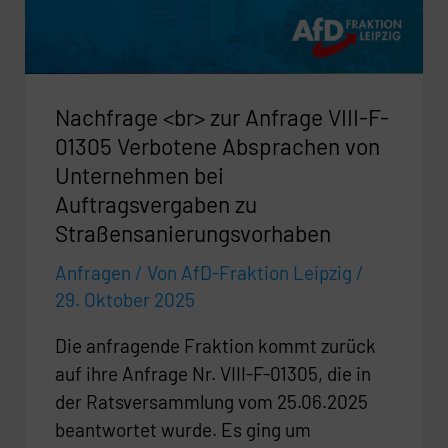
F-
01305
Verbotene
Absprachen
Nachfrage <br> zur Anfrage VIII-F-
von
Unternehmen
01305 Verbotene Absprachen von
bei
Unternehmen bei
Auftragsvergaben
Auftragsvergaben zu
zu
Straßensanierungsvorhaben
Straßensanierungsvorhaben
Anfragen
/ Von
AfD-Fraktion Leipzig
/
29. Oktober 2025
Die anfragende Fraktion kommt zurück
auf ihre Anfrage Nr. VIII-F-01305, die in
der Ratsversammlung vom 25.06.2025
beantwortet wurde. Es ging um