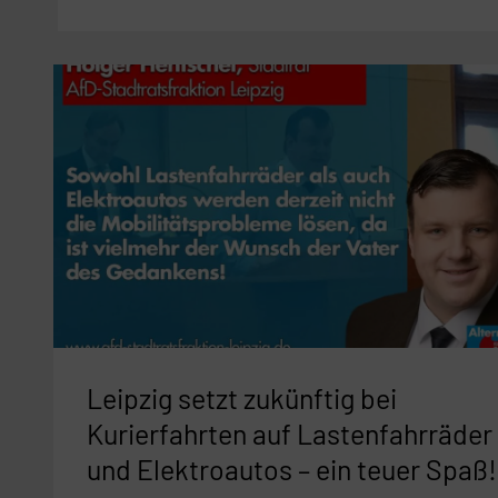
Leipzig
setzt
zukünftig
bei
Kurierfahrten
auf
Lastenfahrräder
und
Elektroautos
–
ein
Leipzig setzt zukünftig bei
teuer
Kurierfahrten auf Lastenfahrräder
Spaß!
und Elektroautos – ein teuer Spaß!