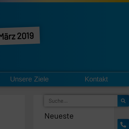
 März 2019
Unsere Ziele
Kontakt
Suche
Neueste
Ph
En
al