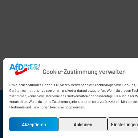
Cookie-Zustimmung verwalten
Um dir ein optimales Erlebnis zu bieten, verwenden wir Technologien wie Cookies,
Geräteinformationen zu speichern und/oder darauf zuzugreifen. Wenn du diesen Tec
zustimmst, können wir Daten wie das Surfverhalten oder eindeutige IDs auf dieser 
verarbeiten. Wenn du deine Zustimmung nicht erteilst oder zurückziehst, können b
0341 / 
Merkmale und Funktionen beeinträchtigt werden.
0341 / 
afd-fra
Akzeptieren
Ablehnen
Einstellunge