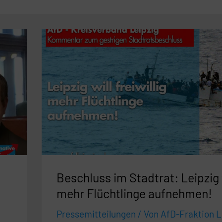
Beschluss
im
Stadtrat:
Leipzig
wilI
mehr
Flüchtlinge
aufnehmen!
Beschluss im Stadtrat: Leipzig 
mehr Flüchtlinge aufnehmen!
Pressemitteilungen
/ Von
AfD-Fraktion L