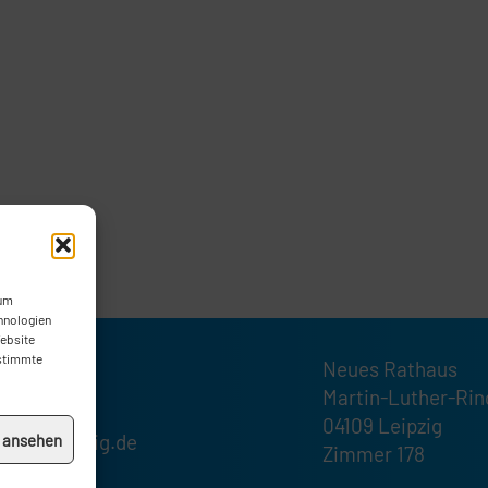
 um
hnologien
Website
estimmte
Neues Rathaus
1232189
Martin-Luther-Rin
1232185
04109 Leipzig
ktion@leipzig.de
n ansehen
Zimmer 178