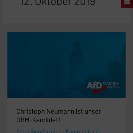
12. Oktober 2019
Christoph
Neumann
ist
unser
OBM-
Kandidat!
Christoph Neumann ist unser
OBM-Kandidat!
Schreiben Sie einen Kommentar
/