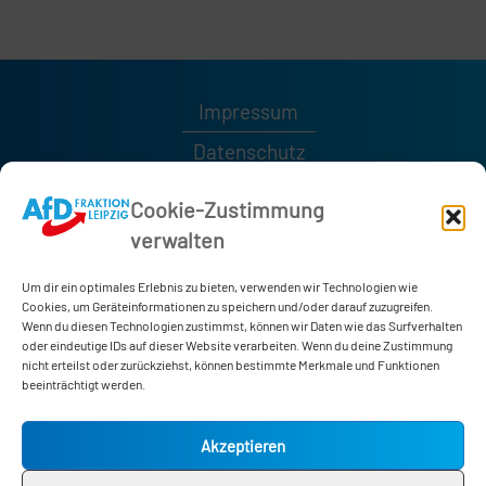
Impressum
Datenschutz
Kontakt
Cookie-Zustimmung
verwalten
0341 / 1232189
0341 / 1232185
Um dir ein optimales Erlebnis zu bieten, verwenden wir Technologien wie
afd-fraktion@leipzig.de
Cookies, um Geräteinformationen zu speichern und/oder darauf zuzugreifen.
Wenn du diesen Technologien zustimmst, können wir Daten wie das Surfverhalten
oder eindeutige IDs auf dieser Website verarbeiten. Wenn du deine Zustimmung
nicht erteilst oder zurückziehst, können bestimmte Merkmale und Funktionen
Neues Rathaus
beeinträchtigt werden.
Martin-Luther-Ring 4-6
04109 Leipzig
Akzeptieren
Zimmer 178