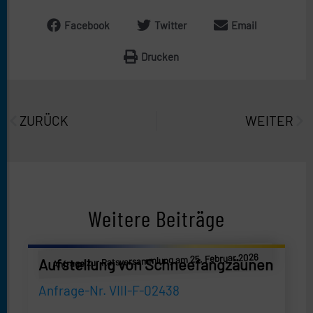
Facebook
Twitter
Email
Drucken
Prev
Näc
ZURÜCK
WEITER
Weitere Beiträge
Anfrage zur Ratsversammlung am 25. Februar 2026
Aufstellung von Schneefangzäunen
Anfrage-Nr. VIII-F-02438