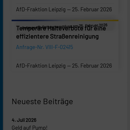
AfD-Fraktion Leipzig
25. Februar 2026
AfD-Fraktion Leipzig
—
25. Februar 2026
Anfrage zur Ratsversammlung am 25. Februar 2026
Temporäre Halteverbote für eine
effizientere Straßenreinigung
Anfrage-Nr. VIII-F-02415
AfD-Fraktion Leipzig
25. Februar 2026
AfD-Fraktion Leipzig
—
25. Februar 2026
Neueste Beiträge
4. Juli 2026
Geld auf Pump!