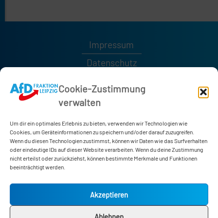
Impressum
Datenschutz
Kontakt
Cookie-Zustimmung
verwalten
0341 / 1232189
0341 / 1232185
Um dir ein optimales Erlebnis zu bieten, verwenden wir Technologien wie
afd-fraktion@leipzig.de
Cookies, um Geräteinformationen zu speichern und/oder darauf zuzugreifen.
Wenn du diesen Technologien zustimmst, können wir Daten wie das Surfverhalten
oder eindeutige IDs auf dieser Website verarbeiten. Wenn du deine Zustimmung
nicht erteilst oder zurückziehst, können bestimmte Merkmale und Funktionen
Neues Rathaus
beeinträchtigt werden.
Martin-Luther-Ring 4-6
04109 Leipzig
Akzeptieren
Zimmer 178
Ablehnen