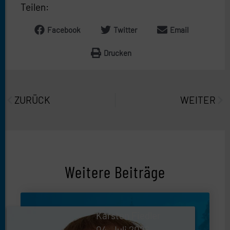
Teilen:
Facebook
Twitter
Email
Drucken
Prev
Näc
ZURÜCK
WEITER
Weitere Beiträge
Karsten Fiedler
04. Juli 2026