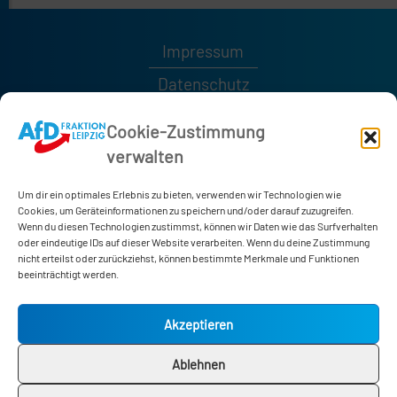
Impressum
Datenschutz
Kontakt
Cookie-Zustimmung
verwalten
0341 / 1232189
0341 / 1232185
Um dir ein optimales Erlebnis zu bieten, verwenden wir Technologien wie
afd-fraktion@leipzig.de
Cookies, um Geräteinformationen zu speichern und/oder darauf zuzugreifen.
Wenn du diesen Technologien zustimmst, können wir Daten wie das Surfverhalten
oder eindeutige IDs auf dieser Website verarbeiten. Wenn du deine Zustimmung
nicht erteilst oder zurückziehst, können bestimmte Merkmale und Funktionen
Neues Rathaus
beeinträchtigt werden.
Martin-Luther-Ring 4-6
04109 Leipzig
Akzeptieren
Zimmer 178
Ablehnen