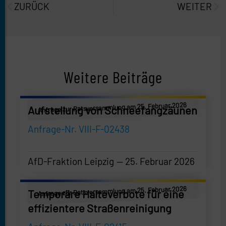
ZURÜCK
WEITER
Weitere Beiträge
Anfrage zur Ratsversammlung am 25. Februar 2026
Aufstellung von Schneefangzäunen
Anfrage-Nr. VIII-F-02438
AfD-Fraktion Leipzig
25. Februar 2026
AfD-Fraktion Leipzig
—
25. Februar 2026
Anfrage zur Ratsversammlung am 25. Februar 2026
Temporäre Halteverbote für eine
effizientere Straßenreinigung