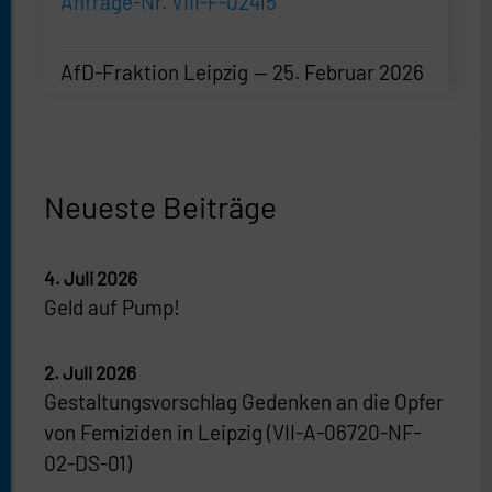
Anfrage-Nr. VIII-F-02415
AfD-Fraktion Leipzig
25. Februar 2026
AfD-Fraktion Leipzig
—
25. Februar 2026
Neueste Beiträge
4. Juli 2026
Geld auf Pump!
2. Juli 2026
Gestaltungsvorschlag Gedenken an die Opfer
von Femiziden in Leipzig (VII-A-06720-NF-
02-DS-01)