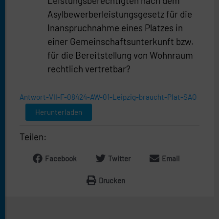
Leistungsberechtigten nach dem
Asylbewerberleistungsgesetz für die
Inanspruchnahme eines Platzes in
einer Gemeinschaftsunterkunft bzw.
für die Bereitstellung von Wohnraum
rechtlich vertretbar?
Antwort-VII-F-08424-AW-01-Leipzig-braucht-Plat-SAO
Herunterladen
Teilen:
Facebook
Twitter
Email
Drucken
Prev
Näc