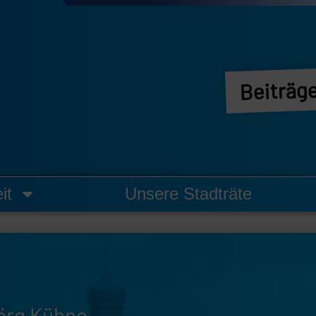
Beiträge
it
Unsere Stadträte
örg Kühne