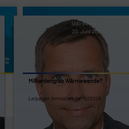
Udo Bütow
20. Juni 2026
Milliardengrab Wärmewende?
Leipziger Amtsblatt Nr. 12/2026