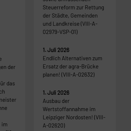
Steuerreform zur Rettung
der Städte, Gemeinden
und Landkreise (VIII-A-
02979-VSP-01)
1. Juli 2026
Endlich Alternativen zum
e
Ersatz der agra-Brücke
gen der
planen! (VIII-A-02632)
für das
ich
1. Juli 2026
meister
Ausbau der
Ohne
Wertstoffannahme im
Leipziger Nordosten! (VIII-
 im
A-02620)