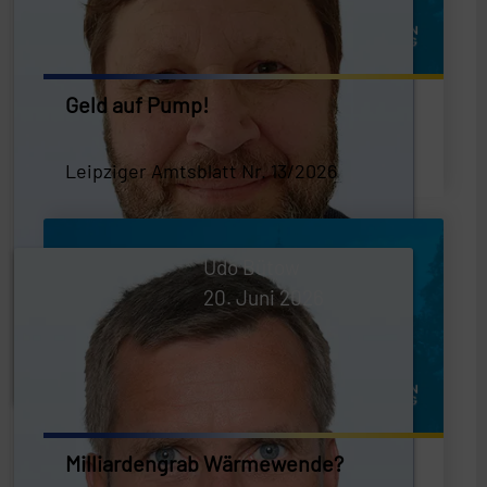
Geld auf Pump!
Leipziger Amtsblatt Nr. 13/2026
Udo Bütow
20. Juni 2026
Milliardengrab Wärmewende?