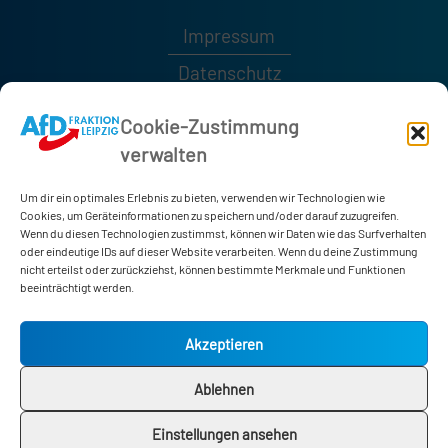
Impressum
Datenschutz
Kontakt
Cookie-Zustimmung
verwalten
0341 / 1232189
0341 / 1232185
Um dir ein optimales Erlebnis zu bieten, verwenden wir Technologien wie
afd-fraktion@leipzig.de
Cookies, um Geräteinformationen zu speichern und/oder darauf zuzugreifen.
Wenn du diesen Technologien zustimmst, können wir Daten wie das Surfverhalten
oder eindeutige IDs auf dieser Website verarbeiten. Wenn du deine Zustimmung
nicht erteilst oder zurückziehst, können bestimmte Merkmale und Funktionen
Neues Rathaus
beeinträchtigt werden.
Martin-Luther-Ring 4-6
04109 Leipzig
Akzeptieren
Zimmer 178
Ablehnen
Einstellungen ansehen