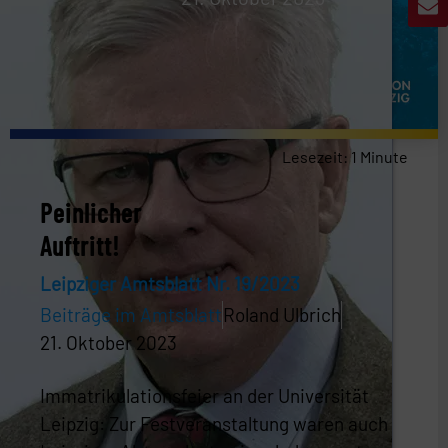
Lesezeit:
1
Minute
Peinlicher
Auftritt!
Leipziger Amtsblatt Nr. 19/2023
Beiträge im Amtsblatt
Roland Ulbrich
21. Oktober 2023
Immatrikulationsfeier an der Universität
Leipzig: Zur Festveranstaltung waren auch