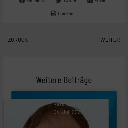
Facebook
Twitter
Email
Drucken
Prev
Näc
ZURÜCK
WEITER
Weitere Beiträge
Karsten Fiedler
04. Juli 2026