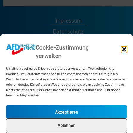
Impressum
Datenschutz
Kontakt
Cookie-Zustimmung
verwalten
0341 / 1232189
0341 / 1232185
Um dir ein optimales Erlebnis zu bieten, verwenden wir Technologien wie
afd-fraktion@leipzig.de
Cookies, um Geräteinformationen zu speichern und/oder darauf zuzugreifen.
Wenn du diesen Technologien zustimmst, können wir Daten wie das Surfverhalten
oder eindeutige IDs auf dieser Website verarbeiten. Wenn du deine Zustimmung
nicht erteilst oder zurückziehst, können bestimmte Merkmale und Funktionen
Neues Rathaus
beeinträchtigt werden.
Martin-Luther-Ring 4-6
04109 Leipzig
Akzeptieren
Zimmer 178
Ablehnen