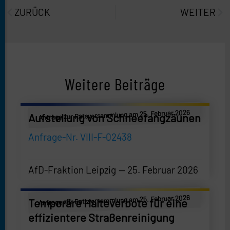
ZURÜCK
WEITER
Weitere Beiträge
Anfrage zur Ratsversammlung am 25. Februar 2026
Aufstellung von Schneefangzäunen
Anfrage-Nr. VIII-F-02438
AfD-Fraktion Leipzig
25. Februar 2026
AfD-Fraktion Leipzig
—
25. Februar 2026
Anfrage zur Ratsversammlung am 25. Februar 2026
Temporäre Halteverbote für eine
effizientere Straßenreinigung