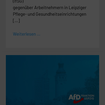
(IfSG)
gegenüber Arbeitnehmern in Leipziger
Pflege- und Gesundheitseinrichtungen
[…]
Weiterlesen ...
Zukünftige
themenbezogene
Einbeziehung
von
Vertretern
der
LeipzigerWirtschaft
bei