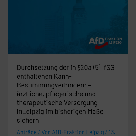
in
§20a
(5)
IfSG
enthaltenen
Kann-
Bestimmungverhindern
Durchsetzung der in §20a (5) IfSG
–
ärztliche,
enthaltenen Kann-
pflegerische
Bestimmungverhindern –
und
ärztliche, pflegerische und
therapeutische
therapeutische Versorgung
Versorgung
inLeipzig im bisherigen Maße
inLeipzig
sichern
im
Anträge
/ Von
AfD-Fraktion Leipzig
/
13.
bisherigen