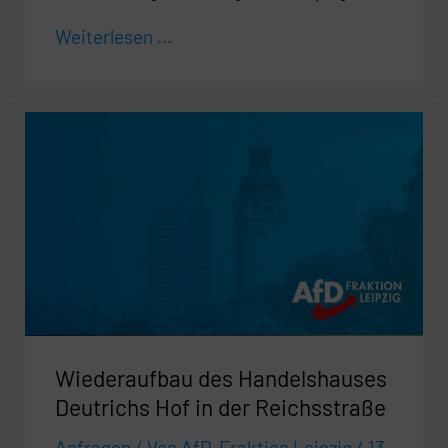
Weiterlesen ...
Wiederaufbau
des
Handelshauses
Deutrichs
Hof
in
der
Reichsstraße
Wiederaufbau des Handelshauses
Deutrichs Hof in der Reichsstraße
Anfragen
/ Von
AfD-Fraktion Leipzig
/
13.