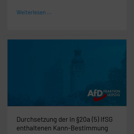
Weiterlesen ...
Durchsetzung
der
in
§20a
(5)
IfSG
enthaltenen
Kann-
Bestimmung
Durchsetzung der in §20a (5) IfSG
verhindern
–
enthaltenen Kann-Bestimmung