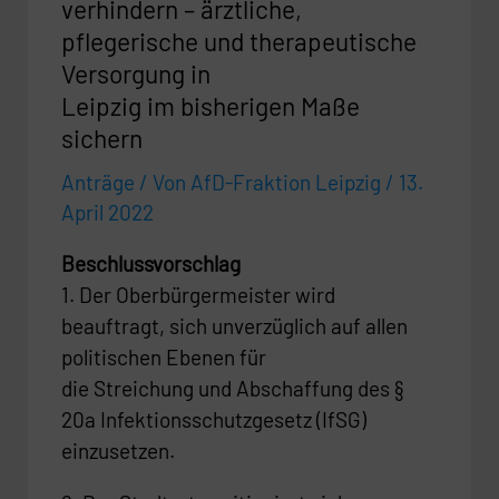
ärztliche,
verhindern – ärztliche,
pflegerische
pflegerische und therapeutische
und
Versorgung in
therapeutische
Leipzig im bisherigen Maße
Versorgung
sichern
in
Anträge
/ Von
AfD-Fraktion Leipzig
/
13.
Leipzig
April 2022
im
bisherigen
Beschlussvorschlag
Maße
1. Der Oberbürgermeister wird
sichern
beauftragt, sich unverzüglich auf allen
politischen Ebenen für
die Streichung und Abschaffung des §
20a Infektionsschutzgesetz (IfSG)
einzusetzen.