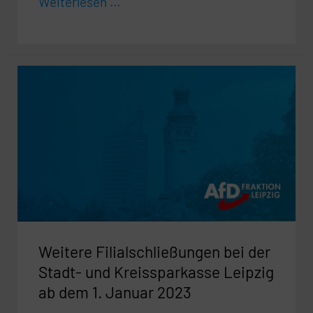
Weiterlesen ...
Weitere
Filialschließungen
bei
der
Stadt-
und
Kreissparkasse
Leipzig
ab
Weitere Filialschließungen bei der
dem
1.
Stadt- und Kreissparkasse Leipzig
Januar
ab dem 1. Januar 2023
2023