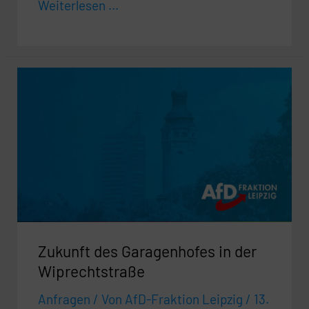
Weiterlesen ...
Zukunft
des
Garagenhofes
in
der
Wiprechtstraße
Zukunft des Garagenhofes in der
Wiprechtstraße
Anfragen
/ Von
AfD-Fraktion Leipzig
/
13.