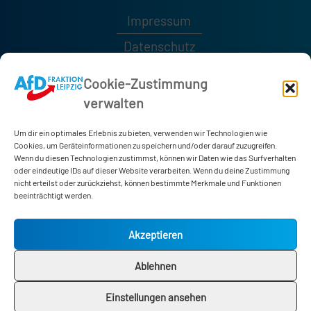
Impressum
Datenschutz
Kontakt
Cookie-Zustimmung
verwalten
0341 / 1232189
0341 / 1232185
Um dir ein optimales Erlebnis zu bieten, verwenden wir Technologien wie
afd-fraktion@leipzig.de
Cookies, um Geräteinformationen zu speichern und/oder darauf zuzugreifen.
Wenn du diesen Technologien zustimmst, können wir Daten wie das Surfverhalten
oder eindeutige IDs auf dieser Website verarbeiten. Wenn du deine Zustimmung
nicht erteilst oder zurückziehst, können bestimmte Merkmale und Funktionen
Neues Rathaus
beeinträchtigt werden.
Martin-Luther-Ring 4-6
04109 Leipzig
Akzeptieren
Zimmer 178
Ablehnen
Einstellungen ansehen