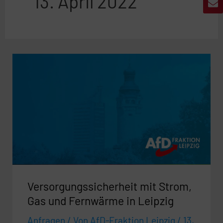
13. April 2022
Versorgungssicherheit
mit
Strom,
Gas
und
Fernwärme
in
Leipzig
Versorgungssicherheit mit Strom,
Gas und Fernwärme in Leipzig
Anfragen
/ Von
AfD-Fraktion Leipzig
/
13.