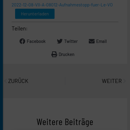
2022-12-08-VII-A-08012-Aufnahmestopp-fuer-Le-VO
Herunterladen
Teilen:
Facebook
Twitter
Email
Drucken
Prev
Näc
ZURÜCK
WEITER
Weitere Beiträge