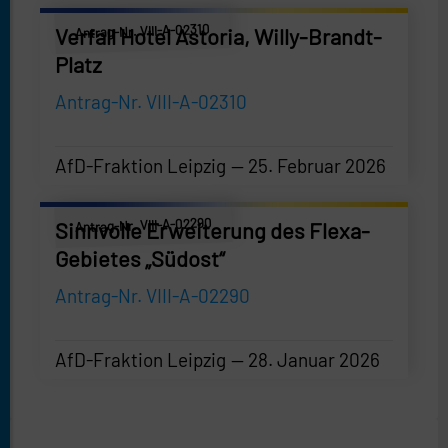
Antrag-Nr. VIII-A-02310
Verfall Hotel Astoria, Willy-Brandt-
Platz
Antrag-Nr. VIII-A-02310
AfD-Fraktion Leipzig
25. Februar 2026
AfD-Fraktion Leipzig
—
25. Februar 2026
Antrag-Nr. VIII-A-02290
Sinnvolle Erweiterung des Flexa-
Gebietes „Südost“
Antrag-Nr. VIII-A-02290
AfD-Fraktion Leipzig
28. Januar 2026
AfD-Fraktion Leipzig
—
28. Januar 2026