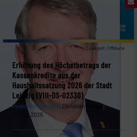
Lesezeit:
1
Minute
Erhöhung des Höchstbetrags der
Kassenkredite aus der
Haushaltssatzung 2026 der Stadt
Leipzig (VIII-DS-02330)
Redebeiträge Video
Christian Kriegel
01. Juli 2026
Teilen: