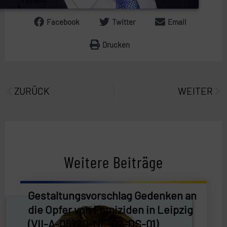
Facebook
Twitter
Email
Drucken
Prev
Näc
ZURÜCK
WEITER
Weitere Beiträge
Gestaltungsvorschlag Gedenken an
die Opfer von Femiziden in Leipzig
(VII-A-06720-NF-02-DS-01)