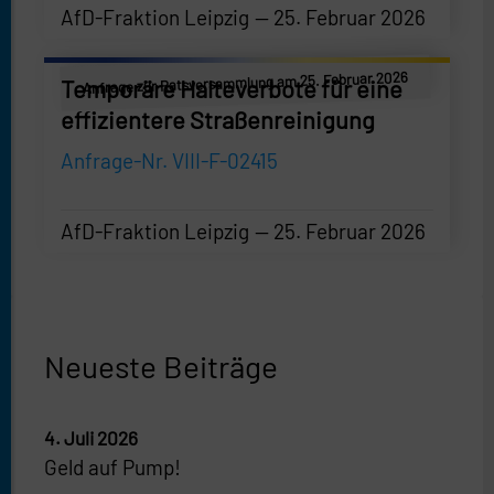
AfD-Fraktion Leipzig
25. Februar 2026
AfD-Fraktion Leipzig
—
25. Februar 2026
Anfrage zur Ratsversammlung am 25. Februar 2026
Temporäre Halteverbote für eine
effizientere Straßenreinigung
Anfrage-Nr. VIII-F-02415
AfD-Fraktion Leipzig
25. Februar 2026
AfD-Fraktion Leipzig
—
25. Februar 2026
Neueste Beiträge
4. Juli 2026
Geld auf Pump!