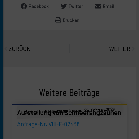
Facebook
Twitter
Email
Drucken
Prev
Näc
ZURÜCK
WEITER
Weitere Beiträge
Anfrage zur Ratsversammlung am 25. Februar 2026
Aufstellung von Schneefangzäunen
Anfrage-Nr. VIII-F-02438