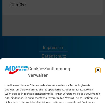
2015
(34)
Impressum
Datenschutz
Kontakt
Cookie-Zustimmung
verwalten
0341 / 1232189
0341 / 1232185
Um dir ein optimales Erlebnis zu bieten, verwenden wir Technologien wie
afd-fraktion@leipzig.de
Cookies, um Geräteinformationen zu speichern und/oder darauf zuzugreifen.
Wenn du diesen Technologien zustimmst, können wir Daten wie das Surfverhalten
oder eindeutige IDs auf dieser Website verarbeiten. Wenn du deine Zustimmung
nicht erteilst oder zurückziehst, können bestimmte Merkmale und Funktionen
Neues Rathaus