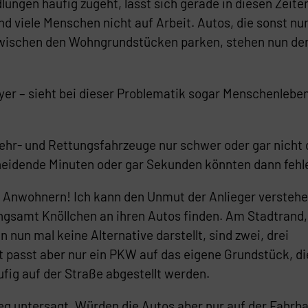
ungen häufig zugeht, lässt sich gerade in diesen Zeite
viele Menschen nicht auf Arbeit. Autos, die sonst nur
wischen den Wohngrundstücken parken, stehen nun de
yer – sieht bei dieser Problematik sogar Menschenlebe
wehr- und Rettungsfahrzeuge nur schwer oder gar nicht
eidende Minuten oder gar Sekunden könnten dann fehl
en Anwohnern! Ich kann den Unmut der Anlieger verstehe
ngsamt Knöllchen an ihren Autos finden. Am Stadtrand
 nun mal keine Alternative darstellt, sind zwei, drei
t passt aber nur ein PKW auf das eigene Grundstück, di
ig auf der Straße abgestellt werden.
eg untersagt. Würden die Autos aber nur auf der Fahrb