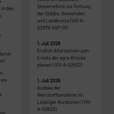
n
Steuerreform zur Rettung
 in den
der Städte, Gemeinden
n
und Landkreise (VIII-A-
02979-VSP-01)
n
1. Juli 2026
Endlich Alternativen zum
 durch
Ersatz der agra-Brücke
en!
planen! (VIII-A-02632)
n,
, wo
1. Juli 2026
Ausbau der
e
Wertstoffannahme im
Leipziger Nordosten! (VIII-
A-02620)
ahn