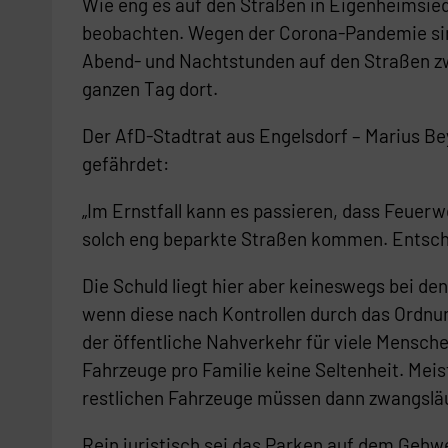
Wie eng es auf den Straßen in Eigenheimsiedl
beobachten. Wegen der Corona-Pandemie sind 
Abend- und Nachtstunden auf den Straßen z
ganzen Tag dort.
Der AfD-Stadtrat aus Engelsdorf – Marius Be
gefährdet:
„Im Ernstfall kann es passieren, dass Feuer
solch eng beparkte Straßen kommen. Entsch
Die Schuld liegt hier aber keineswegs bei d
wenn diese nach Kontrollen durch das Ordnu
der öffentliche Nahverkehr für viele Menschen
Fahrzeuge pro Familie keine Seltenheit. Meis
restlichen Fahrzeuge müssen dann zwangsläuf
Rein juristisch sei das Parken auf dem Gehw