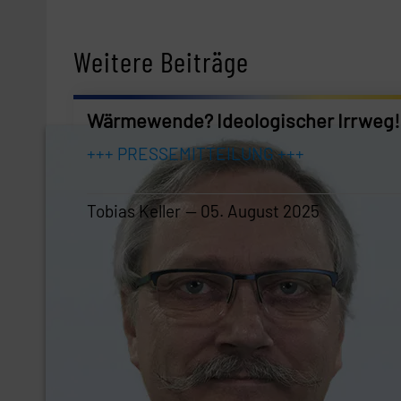
Weitere Beiträge
Wärmewende? Ideologischer Irrweg!
+++ PRESSEMITTEILUNG +++
Tobias Keller
05. August 2025
Tobias Keller
—
05. August 2025