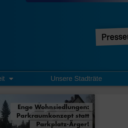
Presse
it
Unsere Stadträte