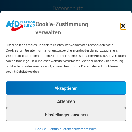
Datenschutz
Kontakt
Cookie-Zustimmung
verwalten
0341 / 1232189
0341 / 1232185
Um dir ein optimales Erlebnis zu bieten, verwenden wir Technologien wie
afd-fraktion@leipzig.de
Cookies, um Geräteinformationen zu speichern und/oder darauf zuzugreifen.
Wenn du diesen Technologien zustimmst, können wir Daten wie das Surfverhalten
oder eindeutige IDs auf dieser Website verarbeiten. Wenn du deine Zustimmung
nicht erteilst oder zurückziehst, können bestimmte Merkmale und Funktionen
Neues Rathaus
beeinträchtigt werden.
Martin-Luther-Ring 4-6
04109 Leipzig
Akzeptieren
Zimmer 178
Ablehnen
Einstellungen ansehen
© 2026 | AfD-Fraktion Leipzig
Cookie-Richtlinie
Datenschutz
Impressum