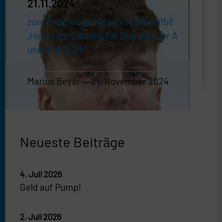
21.11.2024
zum Änderungsantrag VIII-DS-00158
„Hebesatz-Satzung für Grundsteuer A
und B ab 2025“
Marius Beyer
21. November 2024
Marius Beyer
—
21. November 2024
Neueste Beiträge
4. Juli 2026
Geld auf Pump!
2. Juli 2026