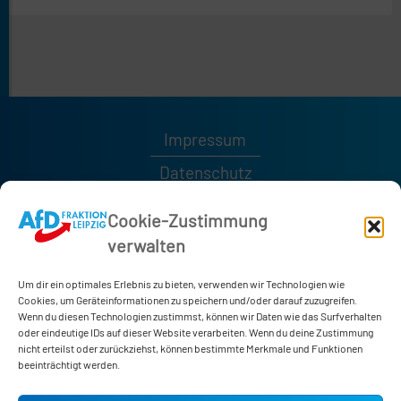
Impressum
Datenschutz
Kontakt
Cookie-Zustimmung
verwalten
0341 / 1232189
0341 / 1232185
Um dir ein optimales Erlebnis zu bieten, verwenden wir Technologien wie
afd-fraktion@leipzig.de
Cookies, um Geräteinformationen zu speichern und/oder darauf zuzugreifen.
Wenn du diesen Technologien zustimmst, können wir Daten wie das Surfverhalten
oder eindeutige IDs auf dieser Website verarbeiten. Wenn du deine Zustimmung
nicht erteilst oder zurückziehst, können bestimmte Merkmale und Funktionen
Neues Rathaus
beeinträchtigt werden.
Martin-Luther-Ring 4-6