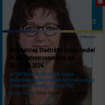
Lesezeit:
2
Minuten
Redebeitrag Stadträtin Sylvia Deubel
in der Ratsversammlung am
19./20.06.2024
zu TOP 18.24 VII-DS-09799 „Dritter
Gleichstellungsaktionsplan der Stadt Leipzig
Maßnahmenkatalog 2024 bis 2027
Redebeiträge
Sylvia Deubel
20. Juni 2024