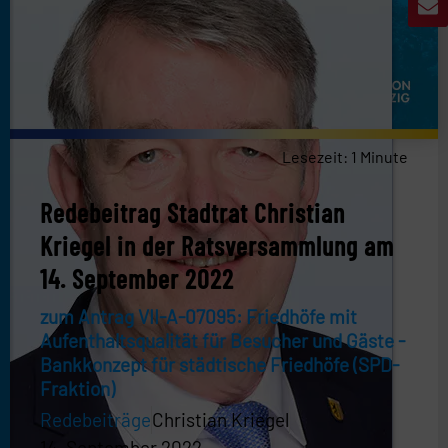
Lesezeit:
1
Minute
Redebeitrag Stadtrat Christian
Kriegel in der Ratsversammlung am
14. September 2022
zum Antrag VII-A-07095: Friedhöfe mit
Aufenthaltsqualität für Besucher und Gäste -
Bankkonzept für städtische Friedhöfe (SPD-
Fraktion)
Redebeiträge
Christian Kriegel
14. September 2022