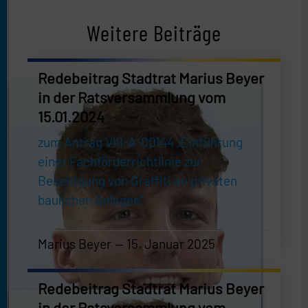
Weitere Beiträge
Redebeitrag Stadtrat Marius Beyer
in der Ratsversammlung vom
15.01.2024
zum Antrag VIII-A-00144 „Einführung
einer Fachförderrichtlinie zur
Beseitigung von Graffiti an privaten
baulichen Anlagen“
Marius Beyer
15. Januar 2025
Marius Beyer
—
15. Januar 2025
Redebeitrag Stadtrat Marius Beyer
in der Ratsversammlung vom