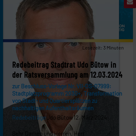
Lesezeit:
3
Minuten
Redebeitrag Stadtrat Udo Bütow in
der Ratsversammlung am 12.03.2024
zur Beschluss-Vorlage Nr. VII-DS-07999:
Stadtplatzprogramm 2030+, Transformation
von Stadt- und Quartiersplätzen zu
nachhaltigen Aufenthaltsräumen
Redebeiträge
Udo Bütow
12. März 2024
Sehr Damen und Herren, Herr