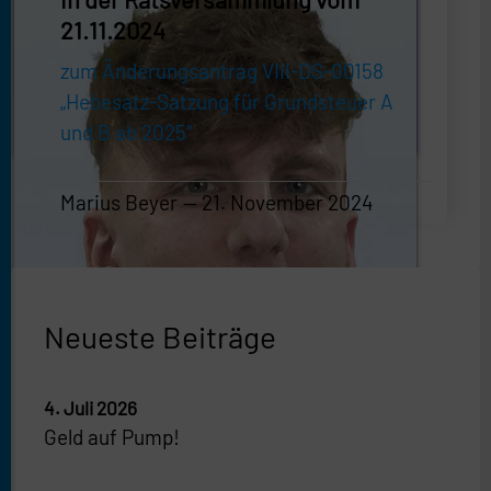
21.11.2024
zum Änderungsantrag VIII-DS-00158
„Hebesatz-Satzung für Grundsteuer A
und B ab 2025“
Marius Beyer
21. November 2024
Marius Beyer
—
21. November 2024
Neueste Beiträge
4. Juli 2026
Geld auf Pump!