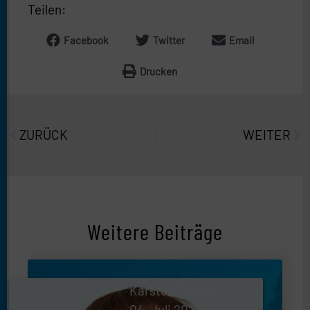
Teilen:
Facebook
Twitter
Email
Drucken
Prev
Näc
ZURÜCK
WEITER
Weitere Beiträge
Karsten Fiedler
04. Juli 2026