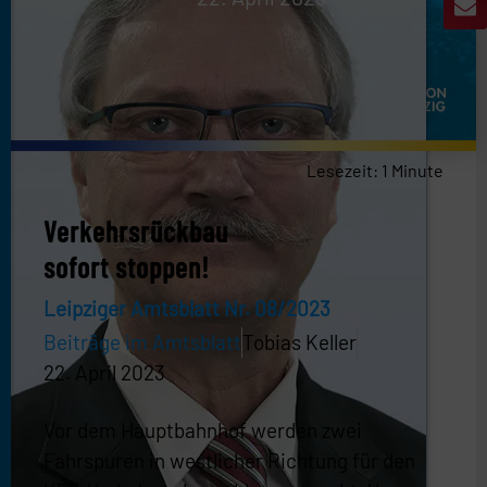
Lesezeit:
1
Minute
Verkehrsrückbau
sofort stoppen!
Leipziger Amtsblatt Nr. 08/2023
Beiträge im Amtsblatt
Tobias Keller
22. April 2023
Vor dem Hauptbahnhof werden zwei
Fahrspuren in westlicher Richtung für den