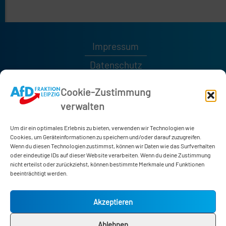
Impressum
Datenschutz
Kontakt
Cookie-Zustimmung
verwalten
0341 / 1232189
0341 / 1232185
Um dir ein optimales Erlebnis zu bieten, verwenden wir Technologien wie
afd-fraktion@leipzig.de
Cookies, um Geräteinformationen zu speichern und/oder darauf zuzugreifen.
Wenn du diesen Technologien zustimmst, können wir Daten wie das Surfverhalten
oder eindeutige IDs auf dieser Website verarbeiten. Wenn du deine Zustimmung
nicht erteilst oder zurückziehst, können bestimmte Merkmale und Funktionen
Neues Rathaus
beeinträchtigt werden.
Martin-Luther-Ring 4-6
04109 Leipzig
Akzeptieren
Zimmer 178
Ablehnen