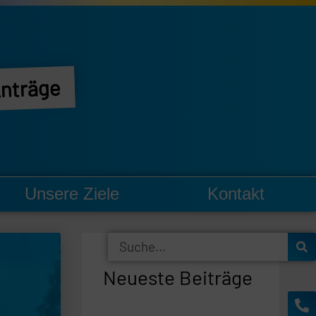
nträge
Unsere Ziele
Kontakt
Suche
Neueste Beiträge
Ph
En
al