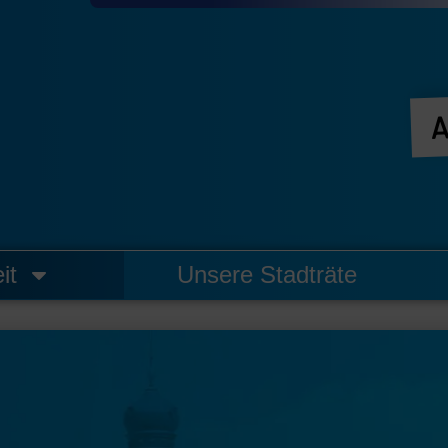
A
it
Unsere Stadträte