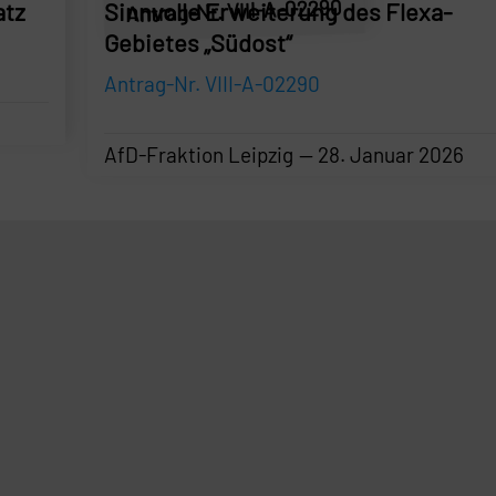
Antrag-Nr. VIII-A-02290
atz
Sinnvolle Erweiterung des Flexa-
Gebietes „Südost“
Antrag-Nr. VIII-A-02290
AfD-Fraktion Leipzig
28. Januar 2026
AfD-Fraktion Leipzig
—
28. Januar 2026