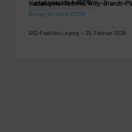
Antrag-Nr. VIII-A-02310
Verfall Hotel Astoria, Willy-Brandt-Pl
Antrag-Nr. VIII-A-02310
AfD-Fraktion Leipzig
25. Februar 2026
AfD-Fraktion Leipzig
—
25. Februar 2026