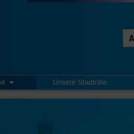
A
it
Unsere Stadträte