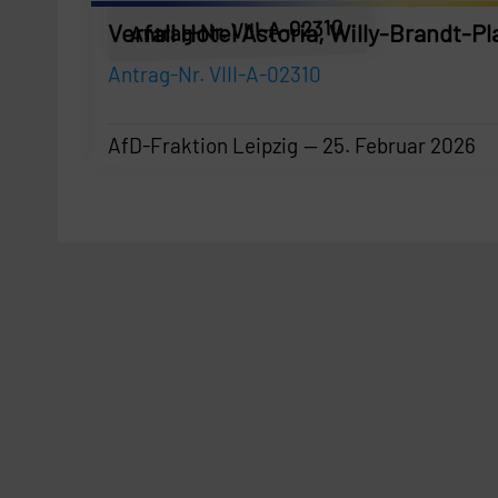
Antrag-Nr. VIII-A-02310
Verfall Hotel Astoria, Willy-Brandt-Pl
Antrag-Nr. VIII-A-02310
AfD-Fraktion Leipzig
25. Februar 2026
AfD-Fraktion Leipzig
—
25. Februar 2026