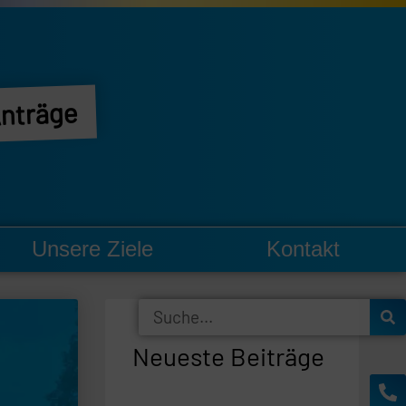
nträge
Unsere Ziele
Kontakt
Suche
Neueste Beiträge
Ph
En
al