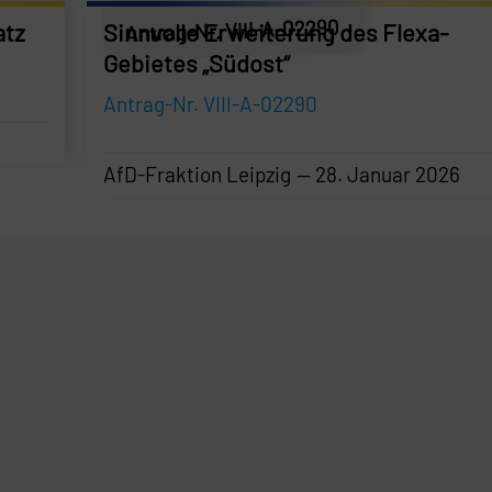
Antrag-Nr. VIII-A-02290
atz
Sinnvolle Erweiterung des Flexa-
Gebietes „Südost“
Antrag-Nr. VIII-A-02290
AfD-Fraktion Leipzig
28. Januar 2026
AfD-Fraktion Leipzig
—
28. Januar 2026