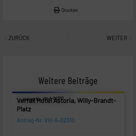
Drucken
Prev
Näc
ZURÜCK
WEITER
Weitere Beiträge
Antrag-Nr. VIII-A-02310
Verfall Hotel Astoria, Willy-Brandt-
Platz
Antrag-Nr. VIII-A-02310