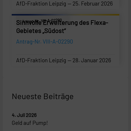
AfD-Fraktion Leipzig
25. Februar 2026
AfD-Fraktion Leipzig
—
25. Februar 2026
Antrag-Nr. VIII-A-02290
Sinnvolle Erweiterung des Flexa-
Gebietes „Südost“
Antrag-Nr. VIII-A-02290
AfD-Fraktion Leipzig
28. Januar 2026
AfD-Fraktion Leipzig
—
28. Januar 2026
Neueste Beiträge
4. Juli 2026
Geld auf Pump!