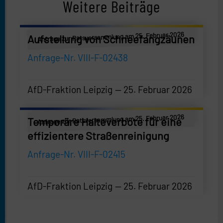
Weitere Beiträge
Anfrage zur Ratsversammlung am 25. Februar 2026
Aufstellung von Schneefangzäunen
Anfrage-Nr. VIII-F-02438
AfD-Fraktion Leipzig
25. Februar 2026
AfD-Fraktion Leipzig
—
25. Februar 2026
Anfrage zur Ratsversammlung am 25. Februar 2026
Temporäre Halteverbote für eine
effizientere Straßenreinigung
Anfrage-Nr. VIII-F-02415
AfD-Fraktion Leipzig
25. Februar 2026
AfD-Fraktion Leipzig
—
25. Februar 2026