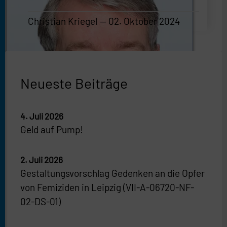
Christian Kriegel
02. Oktober 2024
Christian Kriegel
—
02. Oktober 2024
Neueste Beiträge
4. Juli 2026
Geld auf Pump!
2. Juli 2026
Gestaltungsvorschlag Gedenken an die Opfer
von Femiziden in Leipzig (VII-A-06720-NF-
02-DS-01)