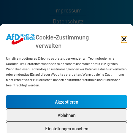
Impressum
Datenschutz
Kontakt
Cookie-Zustimmung
verwalten
0341 / 1232189
0341 / 1232185
Um dir ein optimales Erlebnis zu bieten, verwenden wir Technologien wie
afd-fraktion@leipzig.de
Cookies, um Geräteinformationen zu speichern und/oder darauf zuzugreifen.
Wenn du diesen Technologien zustimmst, können wir Daten wie das Surfverhalten
oder eindeutige IDs auf dieser Website verarbeiten. Wenn du deine Zustimmung
nicht erteilst oder zurückziehst, können bestimmte Merkmale und Funktionen
Neues Rathaus
beeinträchtigt werden.
Martin-Luther-Ring 4-6
04109 Leipzig
Akzeptieren
Zimmer 178
Ablehnen
Einstellungen ansehen