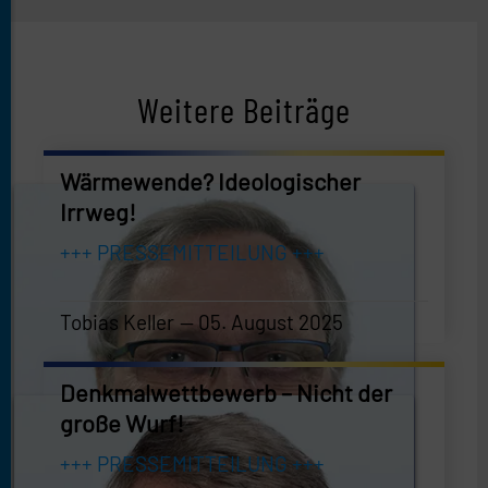
Weitere Beiträge
Wärmewende? Ideologischer
Irrweg!
+++ PRESSEMITTEILUNG +++
Tobias Keller
05. August 2025
Tobias Keller
—
05. August 2025
Denkmalwettbewerb – Nicht der
große Wurf!
+++ PRESSEMITTEILUNG +++