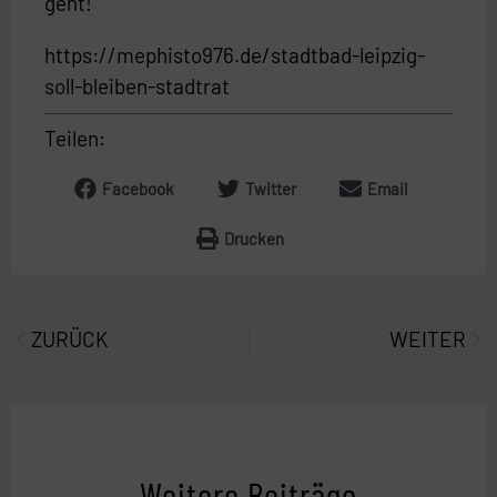
geht!
https://mephisto976.de/stadtbad-leipzig-
soll-bleiben-stadtrat
Teilen:
Facebook
Twitter
Email
Drucken
Prev
Näc
ZURÜCK
WEITER
Weitere Beiträge