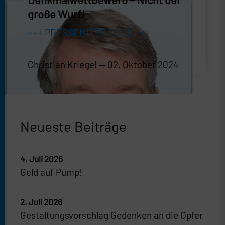
große Wurf!
+++ PRESSEMITTEILUNG +++
Christian Kriegel
02. Oktober 2024
Christian Kriegel
—
02. Oktober 2024
Neueste Beiträge
4. Juli 2026
Geld auf Pump!
2. Juli 2026
Gestaltungsvorschlag Gedenken an die Opfer