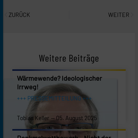
Prev
Näc
ZURÜCK
WEITER
Weitere Beiträge
Wärmewende? Ideologischer
Irrweg!
+++ PRESSEMITTEILUNG +++
Tobias Keller
05. August 2025
Tobias Keller
—
05. August 2025
Denkmalwettbewerb – Nicht der