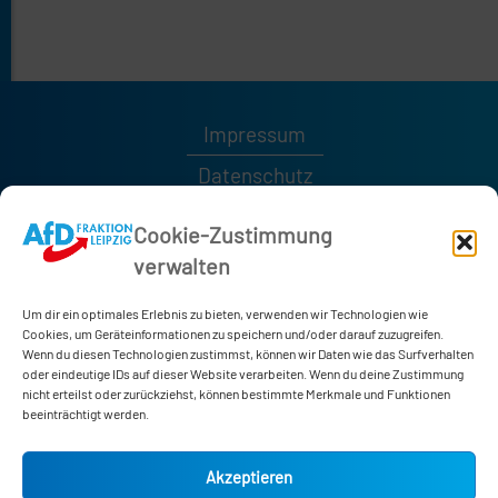
Impressum
Datenschutz
Kontakt
Cookie-Zustimmung
verwalten
0341 / 1232189
0341 / 1232185
Um dir ein optimales Erlebnis zu bieten, verwenden wir Technologien wie
afd-fraktion@leipzig.de
Cookies, um Geräteinformationen zu speichern und/oder darauf zuzugreifen.
Wenn du diesen Technologien zustimmst, können wir Daten wie das Surfverhalten
oder eindeutige IDs auf dieser Website verarbeiten. Wenn du deine Zustimmung
nicht erteilst oder zurückziehst, können bestimmte Merkmale und Funktionen
Neues Rathaus
beeinträchtigt werden.
Martin-Luther-Ring 4-6
04109 Leipzig
Akzeptieren
Zimmer 178