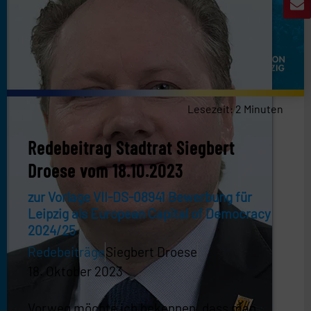
Lesezeit:
2
Minuten
Redebeitrag Stadtrat Siegbert
Droese vom 18.10.2023
zur Vorlage VII-DS-08941 Bewerbung für
Leipzig als European Capital of Democracy
2024/25
Redebeiträge
Siegbert Droese
18. Oktober 2023
Vorweg möchte ich bekennen, dass man