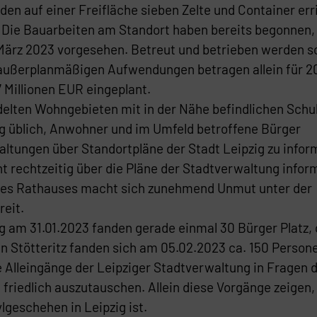
 auf einer Freifläche sieben Zelte und Container erri
. Die Bauarbeiten am Standort haben bereits begonnen,
März 2023 vorgesehen. Betreut und betrieben werden so
 außerplanmäßigen Aufwendungen betragen allein für 2
7 Millionen EUR eingeplant.
edelten Wohngebieten mit in der Nähe befindlichen Schu
pzig üblich, Anwohner und im Umfeld betroffene Bürger
altungen über Standortpläne der Stadt Leipzig zu infor
 rechtzeitig über die Pläne der Stadtverwaltung inform
 des Rathauses macht sich zunehmend Unmut unter der
reit.
ng am 31.01.2023 fanden gerade einmal 30 Bürger Platz, 
 Stötteritz fanden sich am 05.02.2023 ca. 150 Person
Alleingänge der Leipziger Stadtverwaltung in Fragen 
friedlich auszutauschen. Allein diese Vorgänge zeigen,
lgeschehen in Leipzig ist.