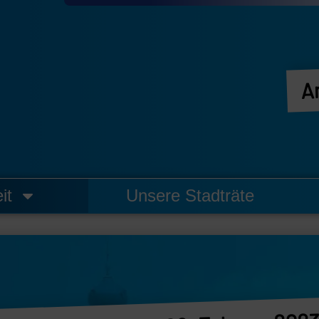
A
it
Unsere Stadträte