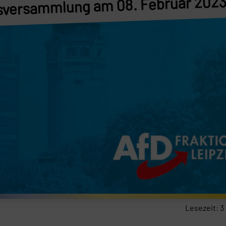
tsversammlung am 08. Februar 202
Lesezeit:
3