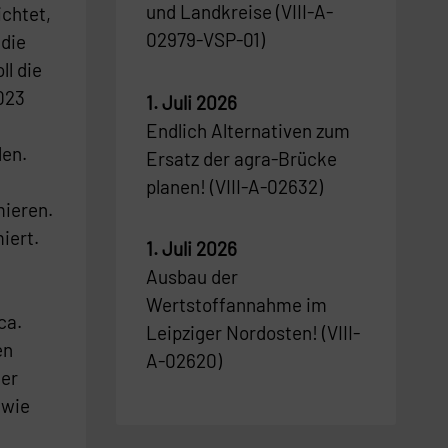
und Landkreise (VIII-A-
chtet,
02979-VSP-01)
 die
ll die
023
1. Juli 2026
Endlich Alternativen zum
len.
Ersatz der agra-Brücke
planen! (VIII-A-02632)
mieren.
iert.
1. Juli 2026
Ausbau der
Wertstoffannahme im
ca.
Leipziger Nordosten! (VIII-
en
A-02620)
der
 wie