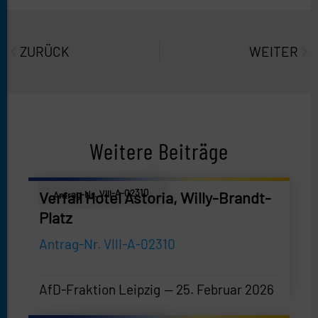
Prev
Näc
ZURÜCK
WEITER
Weitere Beiträge
Antrag-Nr. VIII-A-02310
Verfall Hotel Astoria, Willy-Brandt-
Platz
Antrag-Nr. VIII-A-02310
AfD-Fraktion Leipzig
25. Februar 2026
AfD-Fraktion Leipzig
—
25. Februar 2026