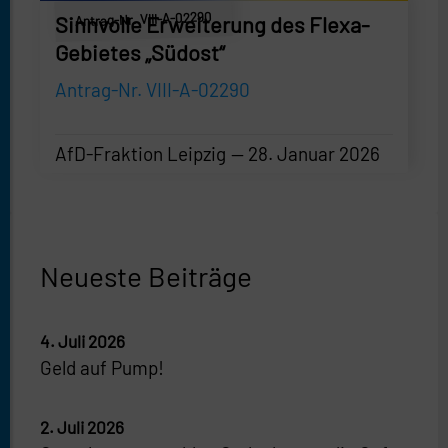
Antrag-Nr. VIII-A-02290
Sinnvolle Erweiterung des Flexa-
Gebietes „Südost“
Antrag-Nr. VIII-A-02290
AfD-Fraktion Leipzig
28. Januar 2026
AfD-Fraktion Leipzig
—
28. Januar 2026
Neueste Beiträge
4. Juli 2026
Geld auf Pump!
2. Juli 2026