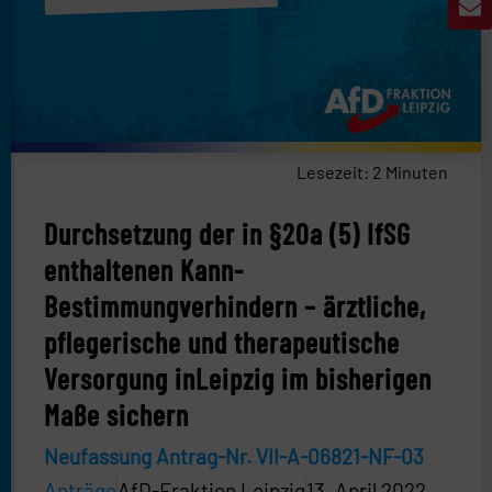
Lesezeit:
2
Minuten
Durchsetzung der in §20a (5) IfSG
enthaltenen Kann-
Bestimmungverhindern – ärztliche,
pflegerische und therapeutische
Versorgung inLeipzig im bisherigen
Maße sichern
Neufassung Antrag-Nr. VII-A-06821-NF-03
Anträge
AfD-Fraktion Leipzig
13. April 2022