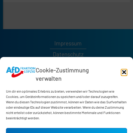
Impressum
Datenschutz
Kontakt
Cookie-Zustimmung
verwalten
0341 / 1232189
0341 / 1232185
Um dir ein optimales Erlebnis zu bieten, verwenden wir Technologien wie
afd-fraktion@leipzig.de
Cookies, um Geräteinformationen zu speichern und/oder darauf zuzugreifen.
Wenn du diesen Technologien zustimmst, können wir Daten wie das Surfverhalten
oder eindeutige IDs auf dieser Website verarbeiten. Wenn du deine Zustimmung
nicht erteilst oder zurückziehst, können bestimmte Merkmale und Funktionen
Neues Rathaus
beeinträchtigt werden.
Martin-Luther-Ring 4-6
04109 Leipzig